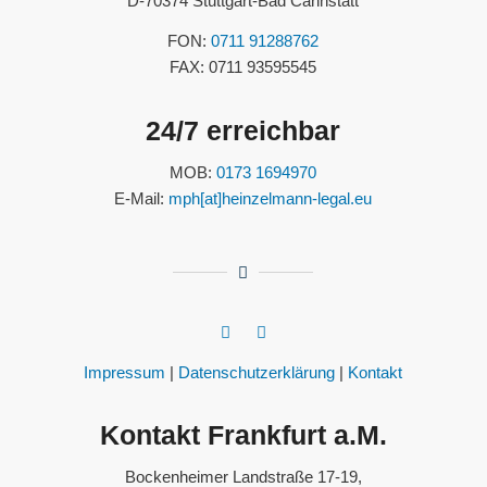
D-70374 Stuttgart-Bad Cannstatt
FON:
0711 91288762
FAX: 0711 93595545
24/7 erreichbar
MOB:
0173 1694970
E-Mail:
mph[at]heinzelmann-legal.eu
Impressum
|
Datenschutzerklärung
|
Kontakt
Kontakt Frankfurt a.M.
Bockenheimer Landstraße 17-19,