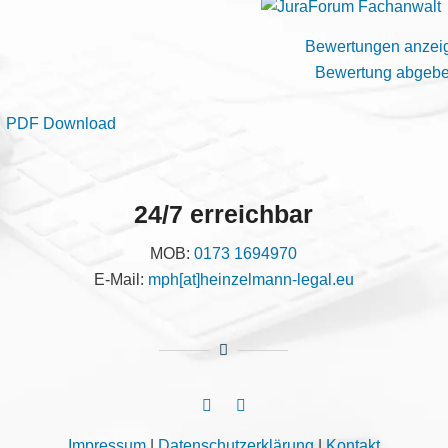
Bewertungen anzei
Bewertung abgeb
PDF Download
24/7 erreichbar
MOB:
0173 1694970
E-Mail:
mph[at]heinzelmann-legal.eu
Impressum
|
Datenschutzerklärung
|
Kontakt