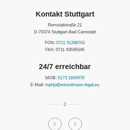
Kontakt Stuttgart
Remstalstraße 21
D-70374 Stuttgart-Bad Cannstatt
FON:
0711 91288762
FAX: 0711 93595545
24/7 erreichbar
MOB:
0173 1694970
E-Mail:
mph[at]heinzelmann-legal.eu