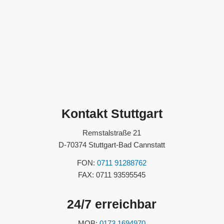
Kontakt Stuttgart
Remstalstraße 21
D-70374 Stuttgart-Bad Cannstatt
FON:
0711 91288762
FAX: 0711 93595545
24/7 erreichbar
MOB:
0173 1694970