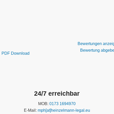
Bewertungen anzei
Bewertung abgeb
PDF Download
24/7 erreichbar
MOB:
0173 1694970
E-Mail:
mph[at]heinzelmann-legal.eu